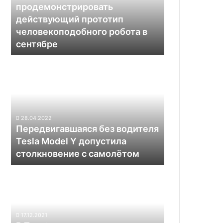
прототип
продемонстрировать
человекоподобного
действующий прототип
робота
человекоподобного робота в
в
сентябре
сентябре
Передвигавшаяся
без
водителя
Tesla
Model
Y
28.04.2022
допустила
Передвигавшаяся без водителя
столкновение
Tesla Model Y допустила
с
столкновение с самолётом
самолётом
В
Toyota
создали
дрон
размером
17.12.2021
с