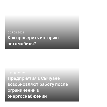
проверить
историю
автомобиля?
27.08.2021
Как проверить историю
автомобиля?
Предприятия
в
Сычуане
возобновляют
работу
28.08.2022
после
Предприятия в Сычуане
ограничений
возобновляют работу после
в
ограничений в
энергоснабжении
энергоснабжении
Tesla