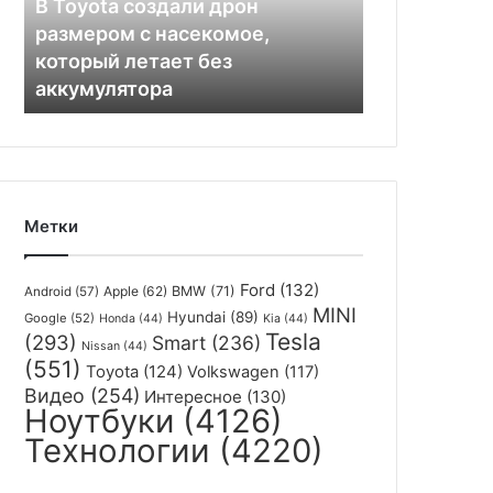
В Toyota создали дрон
насекомое,
размером с насекомое,
который
который летает без
летает
аккумулятора
без
аккумулятора
Метки
Ford
(132)
Apple
(62)
BMW
(71)
Android
(57)
MINI
Hyundai
(89)
Google
(52)
Honda
(44)
Kia
(44)
Tesla
(293)
Smart
(236)
Nissan
(44)
(551)
Toyota
(124)
Volkswagen
(117)
Видео
(254)
Интересное
(130)
Ноутбуки
(4126)
Технологии
(4220)