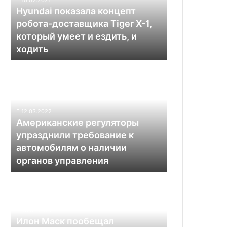
Tiger
Hyundai показала концепт
X-
робота-доставщика Tiger X-1,
1,
который умеет и ездить, и
который
ходить
умеет
и
Американские
ездить,
регуляторы
и
упразднили
ходить
требование
к
12.03.2022
автомобилям
Американские регуляторы
о
упразднили требование к
наличии
автомобилям о наличии
органов
органов управления
управления
Илон
Маск
пообещал
продемонстрировать
03.06.2022
действующий
Илон Маск пообещал