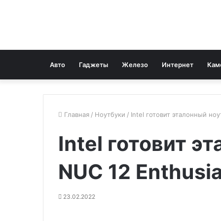
Авто
Гаджеты
Железо
Интернет
Кам
Главная
/
Ноутбуки
/
Intel готовит эталонный ноу
Intel готовит э
NUC 12 Enthusia
23.02.2022