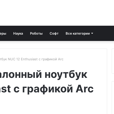
еры
Наука
Роботы
Софт
Все категории
тбук NUC 12 Enthusiast с графикой Arc
талонный ноутбук
st с графикой Arc