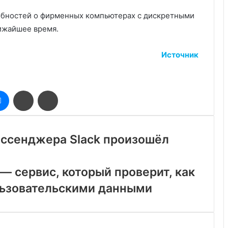
робностей о фирменных компьютерах с дискретными
ижайшее время.
Источник
оклассники
Messenger
Поделиться
Печатать
через
электронную
почту
ессенджера Slack произошёл
— сервис, который проверит, как
льзовательскими данными