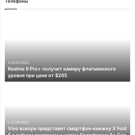
Телефоны
Realme
9
Pro+
получит
камеру
флагманского
уровня
при
29.01.2022
Realme 9 Pro+ получит камеру флагманского
цене
уровня при цене от $265
от
$265
Vivo
вскоре
представит
смартфон-
книжку
X
Fold
27.08.2022
Vivo вскоре представит смартфон-книжку X Fold
S
S с гибким дисплеем и чипом Snapdragon 8+ Gen
с