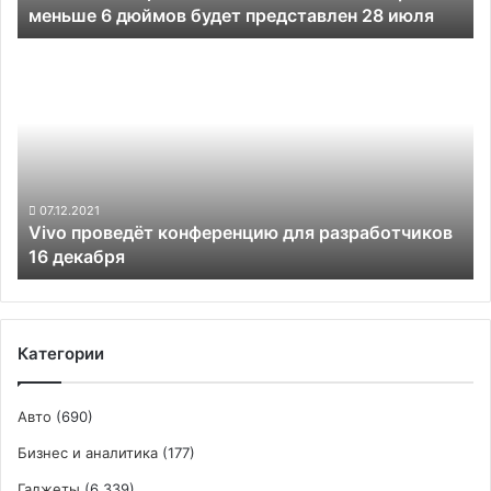
меньше 6 дюймов будет представлен 28 июля
дюймов
будет
Vivo
представлен
проведёт
28
конференцию
июля
для
разработчиков
16
декабря
07.12.2021
Vivo проведёт конференцию для разработчиков
16 декабря
Категории
Авто
(690)
Бизнес и аналитика
(177)
Гаджеты
(6 339)