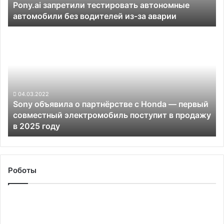
Pony.ai запретили тестировать автономные
за
автомобили без водителей из-за аварии
аварии
Sony
объявила
о
партнёрстве
с
Honda
—
04.03.2022
Sony объявила о партнёрстве с Honda — первый
первый
совместный электромобиль поступит в продажу
совместный
в 2025 году
электромобиль
поступит
в
продажу
в
Роботы
2025
году
В
Китае
построили