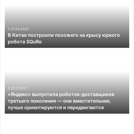
похожего
на
крысу
юркого
робота
21.04.2022
В Китае построили похожего на крысу юркого
SQuRo
робота SQuRo
«Яндекс»
выпустила
роботов-
доставщиков
третьего
поколения —
они
25.11.2021
«Яндекс» выпустила роботов-доставщиков
вместительнее,
третьего поколения — они вместительнее,
лучше
лучше ориентируются и передвигаются
ориентируются
и
Большинство
передвигаются
функций
автопилота