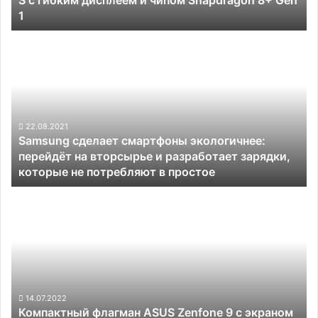
1
гибким
дисплеем
Samsung
и
сделает
чипом
смартфоны
Snapdragon
экологичнее:
8+
перейдёт
Gen
на
1
вторсырье
22.08.2021
Samsung сделает смартфоны экологичнее:
и
перейдёт на вторсырье и разработает зарядки,
разработает
которые не потребляют в простое
зарядки,
которые
Компактный
не
флагман
потребляют
ASUS
в
Zenfone
простое
9
с
экраном
меньше
14.07.2022
Компактный флагман ASUS Zenfone 9 с экраном
6