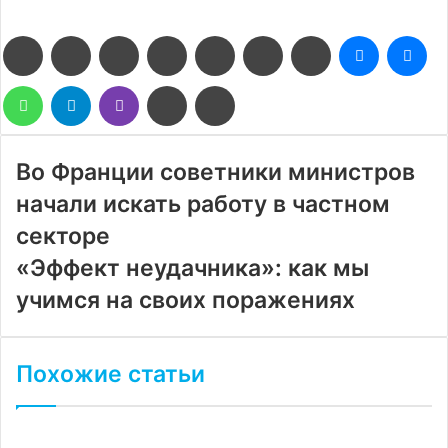
Facebook
Twitter
LinkedIn
Pinterest
Reddit
Вконтакте
Одноклассники
Messenge
Me
WhatsApp
Telegram
Viber
Поделиться
Печатать
через
электронную
почту
Во Франции советники министров
начали искать работу в частном
секторе
«Эффект неудачника»: как мы
учимся на своих поражениях
Похожие статьи