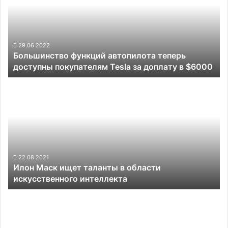
теперь
доступны
покупателям
Tesla
за
29.06.2022
Большинство функций автопилота теперь
доплату
доступны покупателям Tesla за доплату в $6000
в
$6000
Илон
Маск
ищет
таланты
в
области
искусственного
интеллекта
22.08.2021
Илон Маск ищет таланты в области
искусственного интеллекта
А
теперь
—
Карпатый: