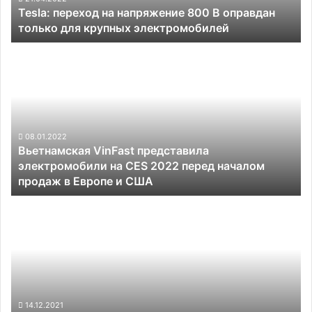
Tesla: переход на напряжение 800 В оправдан
для
только для крупных электромобилей
крупных
электромобилей
Вьетнамская
VinFast
представила
электромобили
на
CES
2022
08.01.2022
Вьетнамская VinFast представила
перед
электромобили на CES 2022 перед началом
началом
продаж в Европе и США
продаж
в
Pony.ai
Европе
запретили
и
тестировать
США
автономные
автомобили
без
водителей
из-
14.12.2021