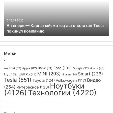
«отец
автопилота»
Tesla
покинул
15.07.2022
А теперь — Карпатый: «отец автопилота» Tesla
компанию
покинул компанию
Метки
Ford
(132)
Apple
(62)
BMW
(71)
Android
(57)
Google
(52)
Honda
(44)
MINI
(293)
Smart
(236)
Hyundai
(89)
Kia
(44)
Nissan
(44)
Tesla
(551)
Видео
Toyota
(124)
Volkswagen
(117)
Ноутбуки
(254)
Интересное
(130)
(4126)
Технологии
(4220)