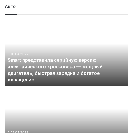
Авто
Smart
представила
серийную
версию
электрического
кроссовера —
10.04.2022
Smart представила серийную версию
мощный
электрического кроссовера — мощный
двигатель,
двигатель, быстрая зарядка и богатое
быстрая
оснащение
зарядка
и
Tesla:
богатое
переход
оснащение
на
напряжение
800
В
оправдан
только
21.04.2022