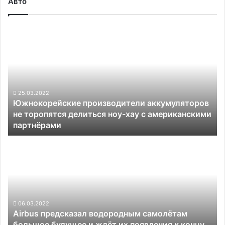
Авто
Южнокорейские
производители
аккумуляторов
не
торопятся
делиться
ноу-
25.03.2022
Южнокорейские производители аккумуляторов
хау
не торопятся делиться ноу-хау с американскими
с
партнёрами
американскими
партнёрами
Airbus
предсказал
водородным
самолётам
большое
будущее
и
06.03.2022
Airbus предсказал водородным самолётам
ждёт
большое будущее и ждёт их появления к концу
их