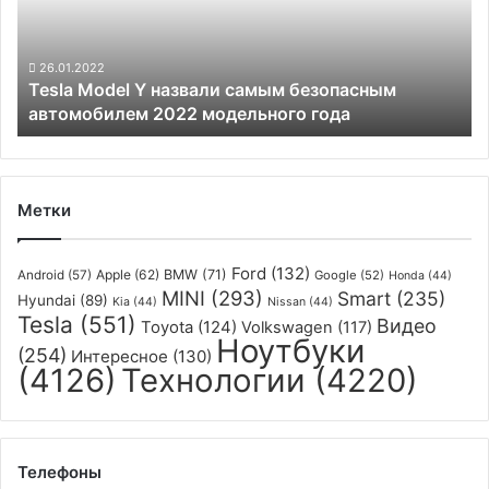
безопасным
автомобилем
2022
26.01.2022
Tesla Model Y назвали самым безопасным
модельного
автомобилем 2022 модельного года
года
Метки
Ford
(132)
Apple
(62)
BMW
(71)
Android
(57)
Google
(52)
Honda
(44)
MINI
(293)
Smart
(235)
Hyundai
(89)
Kia
(44)
Nissan
(44)
Tesla
(551)
Видео
Toyota
(124)
Volkswagen
(117)
Ноутбуки
(254)
Интересное
(130)
(4126)
Технологии
(4220)
Телефоны