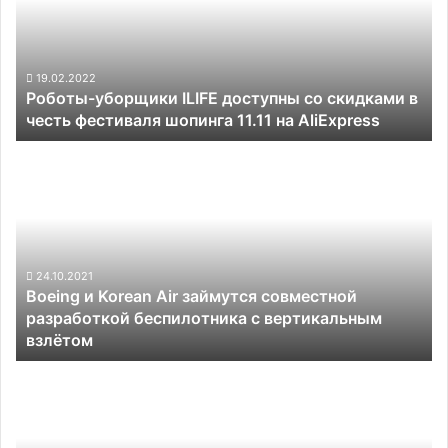
со
скидками
в
честь
19.02.2022
Роботы-уборщики ILIFE доступны со скидками в
фестиваля
честь фестиваля шопинга 11.11 на AliExpress
шопинга
11.11
Boeing
на
и
AliExpress
Korean
Air
займутся
совместной
разработкой
24.10.2021
Boeing и Korean Air займутся совместной
беспилотника
разработкой беспилотника с вертикальным
с
взлётом
вертикальным
взлётом
Вырученные
от
размещения
акций