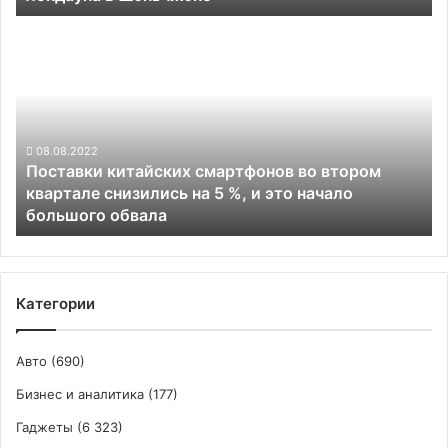
локдауна
Поставки
в
китайских
Шэньчжэне
смартфонов
во
втором
квартале
снизились
08.08.2022
Поставки китайских смартфонов во втором
на
квартале снизились на 5 %, и это начало
5
большого обвала
%,
и
это
начало
большого
Категории
обвала
Авто
(690)
Бизнес и аналитика
(177)
Гаджеты
(6 323)