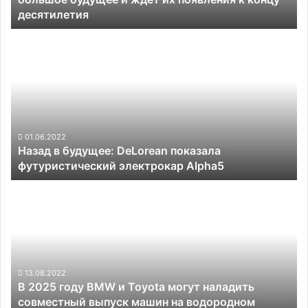
десятилетия
появления
к
Назад
концу
в
десятилетия
будущее:
DeLorean
показала
футуристический
электрокар
Alpha5
01.06.2022
Назад в будущее: DeLorean показала
футуристический электрокар Alpha5
В
2025
году
BMW
и
Toyota
могут
13.08.2022
В 2025 году BMW и Toyota могут наладить
наладить
совместный выпуск машин на водородном
совместный