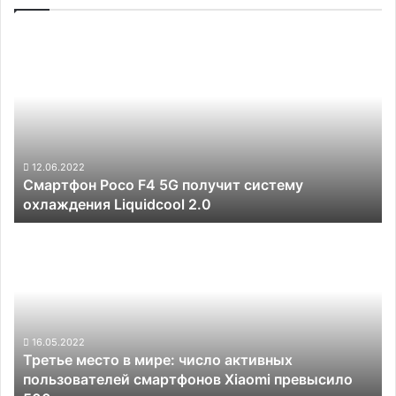
Смартфон
Poco
F4
5G
получит
систему
охлаждения
Liquidcool
12.06.2022
Смартфон Poco F4 5G получит систему
2.0
охлаждения Liquidcool 2.0
Третье
место
в
мире:
число
активных
пользователей
16.05.2022
Третье место в мире: число активных
смартфонов
пользователей смартфонов Xiaomi превысило
Xiaomi