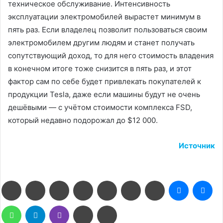
техническое обслуживание. Интенсивность
эксплуатации электромобилей вырастет минимум в
пять раз. Если владелец позволит пользоваться своим
электромобилем другим людям и станет получать
сопутствующий доход, то для него стоимость владения
в конечном итоге тоже снизится в пять раз, и этот
фактор сам по себе будет привлекать покупателей к
продукции Tesla, даже если машины будут не очень
дешёвыми — с учётом стоимости комплекса FSD,
который недавно подорожал до $12 000.
Источник
Facebook
Twitter
LinkedIn
Pinterest
Reddit
Вконтакте
Одноклассники
Messenge
Me
WhatsApp
Telegram
Viber
Поделиться
Печатать
через