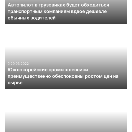
Автопилот в грузовиках будет обходиться
вдвое
транспортным компаниям вдвое дешевле
дешевле
обычных водителей
обычных
водителей
Южнокорейские
промышленники
преимущественно
обеспокоены
ростом
цен
на
29.03.2022
Южнокорейские промышленники
сырьё
преимущественно обеспокоены ростом цен на
сырьё
Илон
Маск
в
очередной
раз
посетил
Германию,