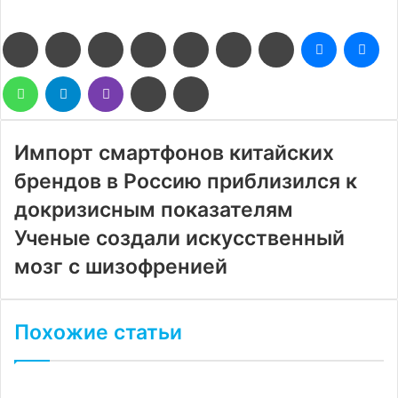
Facebook
Twitter
LinkedIn
Pinterest
Reddit
Вконтакте
Одноклассники
Messenge
Me
WhatsApp
Telegram
Viber
Поделиться
Печатать
через
электронную
почту
Импорт смартфонов китайских
брендов в Россию приблизился к
докризисным показателям
Ученые создали искусственный
мозг с шизофренией
Похожие статьи