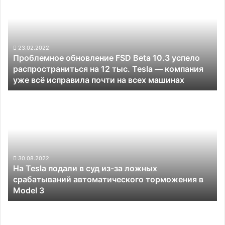
FSD
Beta
10.3
успело
распространиться
23.02.2022
Проблемное обновление FSD Beta 10.3 успело
на
распространиться на 12 тыс. Tesla — компания
12
уже всё исправила почти на всех машинах
тыс.
Tesla —
На
компания
Tesla
уже
подали
всё
в
исправила
суд
почти
из-
на
за
30.08.2022
всех
На Tesla подали в суд из-за ложных
ложных
машинах
срабатываний автоматического торможения в
срабатываний
Model 3
автоматического
торможения
В
в
Сан-
Model