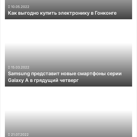
10.05.2022
Как выгодно купить электронику в Гонконге
Samsung
представит
новые
смартфоны
серии
Galaxy
A
в
15.03.2022
Samsung представит новые смартфоны серии
грядущий
Galaxy A в грядущий четверг
четверг
Apple
продолжает
поставлять
в
Россию
тысячи
устройств
каждый
21.07.2022