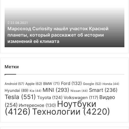
участок
Красной
планеты,
который
22.08.2021
Марсоход Curiosity нашёл участок Красной
расскажет
планеты, который расскажет об истории
об
изменений её климата
истории
изменений
её
климата
Метки
Ford
(132)
Apple
(62)
BMW
(71)
Android
(57)
Google
(52)
Honda
(44)
MINI
(293)
Smart
(236)
Hyundai
(89)
Kia
(44)
Nissan
(44)
Tesla
(551)
Видео
Toyota
(124)
Volkswagen
(117)
Ноутбуки
(254)
Интересное
(130)
(4126)
Технологии
(4220)