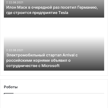
где
22.08.2021
Илон Маск в очередной раз посетил Германию,
строится
где строится предприятие Tesla
предприятие
Tesla
Электромобильный
стартап
Arrival
с
российскими
корнями
объявил
22.08.2021
Электромобильный стартап Arrival с
о
российскими корнями объявил о
сотрудничестве
сотрудничестве с Microsoft
с
Microsoft
Роботы
Проблемное
обновление