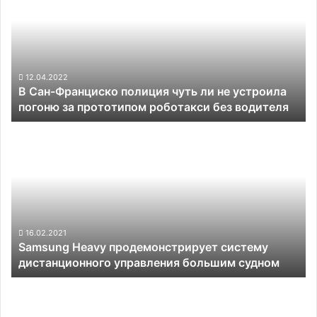
Франциско
3
полиция
чуть
ли
не
устроила
12.04.2022
В Сан-Франциско полиция чуть ли не устроила
погоню
погоню за прототипом роботакси без водителя
за
прототипом
Samsung
роботакси
Heavy
без
продемонстрирует
водителя
систему
дистанционного
управления
большим
судном
16.02.2021
Samsung Heavy продемонстрирует систему
дистанционного управления большим судном
Марсоход
Curiosity
нашёл