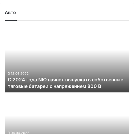
Авто
С
2024
года
NIO
начнёт
выпускать
собственные
тяговые
12.06.2022
С 2024 года NIO начнёт выпускать собственные
батареи
тяговые батареи с напряжением 800 В
с
напряжением
Автопилот
800
в
В
грузовиках
будет
обходиться
транспортным
компаниям
04.04.2022