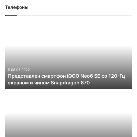
Телефоны
Представлен
смартфон
iQOO
Neo6
SE
со
120-
Гц
08.05.2022
Представлен смартфон iQOO Neo6 SE со 120-Гц
экраном
экраном и чипом Snapdragon 870
и
чипом
Как
Snapdragon
выгодно
870
купить
электронику
в
Гонконге