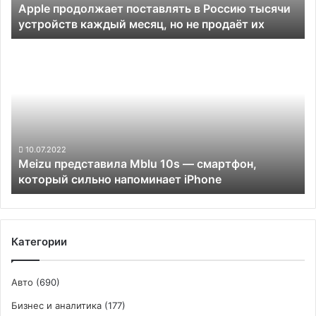
Apple продолжает поставлять в Россию тысячи
месяц,
устройств каждый месяц, но не продаёт их
но
не
Meizu
продаёт
представила
их
Mblu
10s
—
смартфон,
который сильно
напоминает
10.07.2022
Meizu представила Mblu 10s — смартфон,
iPhone
который сильно напоминает iPhone
Категории
Авто
(690)
Бизнес и аналитика
(177)