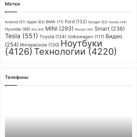
всё
Метки
исправила
почти
Ford
(132)
на
Apple
(62)
BMW
(71)
Android
(57)
Google
(52)
Honda
(44)
MINI
(293)
всех
Smart
(236)
Hyundai
(89)
Kia
(44)
Nissan
(44)
машинах
Tesla
(551)
Видео
Toyota
(124)
Volkswagen
(117)
Ноутбуки
(254)
Интересное
(130)
(4126)
Технологии
(4220)
Телефоны
Вьетнам
запретил
импорт
2G/3G-
телефонов
и
будет