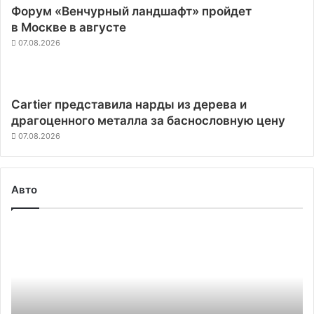
Форум «Венчурный ландшафт» пройдет
в Москве в августе
07.08.2026
Cartier представила нарды из дерева и
драгоценного металла за баснословную цену
07.08.2026
Авто
LG
потратит
$5,3
млрд
на
строительство