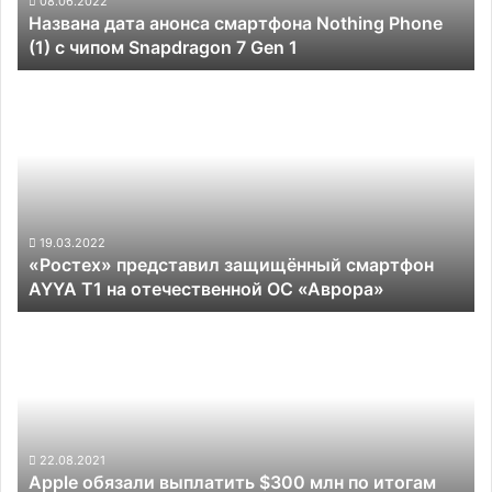
08.06.2022
Названа дата анонса смартфона Nothing Phone
чипом
(1) с чипом Snapdragon 7 Gen 1
Snapdragon
7
«Ростех»
Gen
представил
1
защищённый
смартфон
AYYA
T1
на
отечественной
19.03.2022
«Ростех» представил защищённый смартфон
ОС
AYYA T1 на отечественной ОС «Аврора»
«Аврора»
Apple
обязали
выплатить
$300
млн
по
итогам
22.08.2021
Apple обязали выплатить $300 млн по итогам
повторного