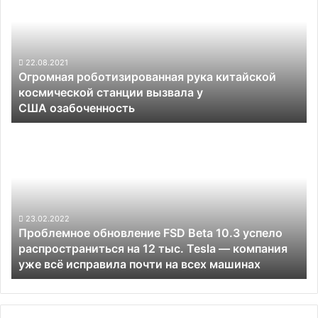
рука
китайской
космической
станции
вызвала
22.08.2021
Огромная роботизированная рука китайской
у
космической станции вызвала у
США озабоченность
США озабоченность
Проблемное
обновление
FSD
Beta
10.3
успело
распространиться
23.02.2022
Проблемное обновление FSD Beta 10.3 успело
на
распространиться на 12 тыс. Tesla — компания
12
уже всё исправила почти на всех машинах
тыс.
Tesla —
компания
уже