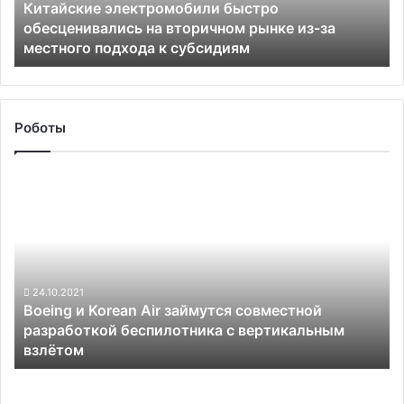
Китайские электромобили быстро
из-
обесценивались на вторичном рынке из-за
за
местного подхода к субсидиям
местного
подхода
к
субсидиям
Роботы
Boeing
и
Korean
Air
займутся
совместной
разработкой
24.10.2021
Boeing и Korean Air займутся совместной
беспилотника
разработкой беспилотника с вертикальным
с
взлётом
вертикальным
взлётом
Hyundai
инвестирует