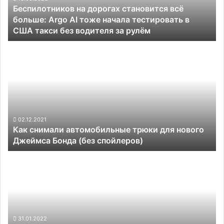
Беспилотников на дорогах становится всё
AI
больше: Argo AI тоже начала тестировать в
тоже
США такси без водителя за рулём
начала
тестировать
Как
в
снимали
США
автомобильные
такси
трюки
без
для
водителя
нового
за
Джеймса
рулём
Бонда
02.12.2021
Как снимали автомобильные трюки для нового
(без
Джеймса Бонда (без спойлеров)
спойлеров)
Китайские
электромобили
быстро
обесценивались
на
вторичном
рынке
31.01.2022