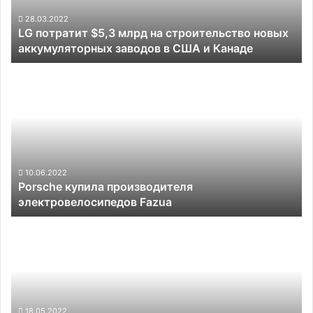
новых
аккумуляторных
28.03.2022
LG потратит $5,3 млрд на строительство новых
заводов
аккумуляторных заводов в США и Канаде
в
США
Porsche
и
купила
Канаде
производителя
электровелосипедов
Fazua
10.06.2022
Porsche купила производителя
электровелосипедов Fazua
Беспилотников
на
дорогах
становится
всё
больше:
Argo
18.05.2022