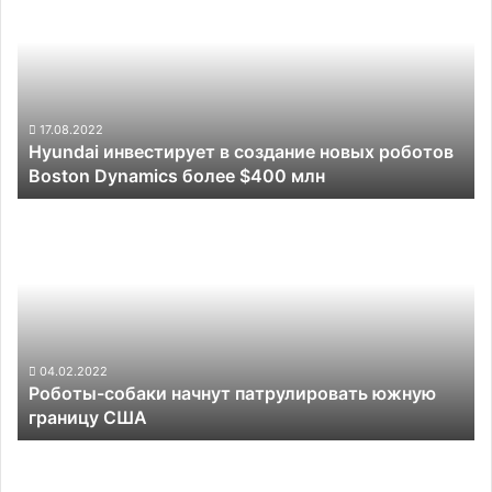
в
создание
новых
роботов
Boston
Dynamics
17.08.2022
Hyundai инвестирует в создание новых роботов
более
Boston Dynamics более $400 млн
$400
млн
Роботы-
собаки
начнут
патрулировать
южную
границу
США
04.02.2022
Роботы-собаки начнут патрулировать южную
границу США
Огромная
роботизированная