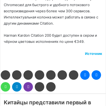
Chromecast для быстрого и удобного потокового
воспроизведения через более чем 300 сервисов.
Интеллектуальная колонка может работать в связке с
другим динамиками Citation.
Harman Kardon Citation 200 будет доступен в сером и
чёрном цветовых исполнениях по цене €349.
Источник
Facebook
Twitter
LinkedIn
Pinterest
Reddit
Вконтакте
Одноклассники
Messenge
Me
WhatsApp
Telegram
Viber
Поделиться
Печатать
через
электронную
почту
Китайцы представили первый в