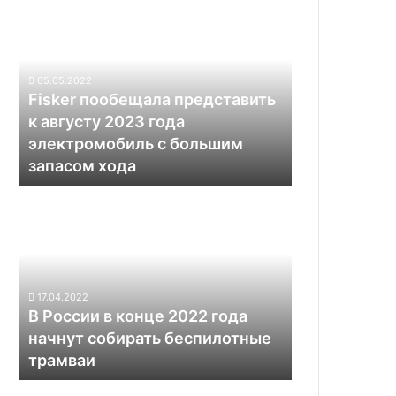
пообещала
представить
к
августу
05.05.2022
2023
Fisker пообещала представить
года
к августу 2023 года
электромобиль
электромобиль с большим
с
запасом хода
большим
запасом
В
хода
России
в
конце
2022
года
17.04.2022
начнут
В России в конце 2022 года
собирать
начнут собирать беспилотные
беспилотные
трамваи
трамваи
Пекин