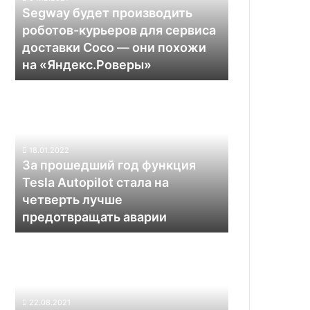
для
Segway будет производить
сервиса
роботов-курьеров для сервиса
доставки Coco —
доставки Coco — они похожи
они
на «Яндекс.Роверы»
похожи
на «Яндекс.Роверы»
За
прошедший
год
функция
Tesla
18.01.2022
Autopilot
За прошедший год функция
стала
Tesla Autopilot стала на
на
четверть лучше
четверть
предотвращать аварии
лучше
предотвращать
Электромобили
аварии
Tesla
Model
Y
и
22.08.2021