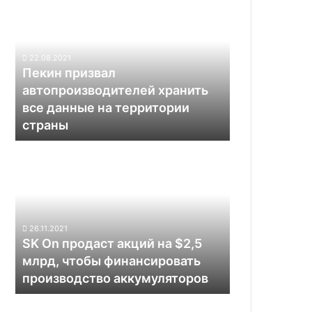
призвал
автопроизводителей
хранить
все
22.08.2021
данные
Пекин призвал
на
автопроизводителей хранить
территории
все данные на территории
страны
страны
SK
On
продаст
акций
на
$2,5
26.11.2021
млрд,
SK On продаст акций на $2,5
чтобы
млрд, чтобы финансировать
финансировать
производство аккумуляторов
производство
аккумуляторов