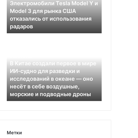
Model
Электромобили Tesla Model Y и
3
Model 3 для рынка США
для
отказались от использования
рынка
радаров
США
отказались
В
от
Китае
использования
создали
радаров
первое
20.05.2022
в
В Китае создали первое в мире
мире
ИИ-судно для разведки и
ИИ-
исследований в океане — оно
судно
несёт в себе воздушные,
для
морские и подводные дроны
разведки
и
исследований
в
океане
—
Метки
оно