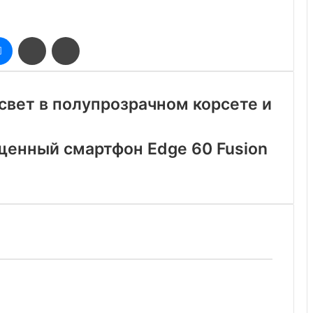
оклассники
Messenger
Поделиться
Печатать
через
электронную
почту
свет в полупрозрачном корсете и
щенный смартфон Edge 60 Fusion