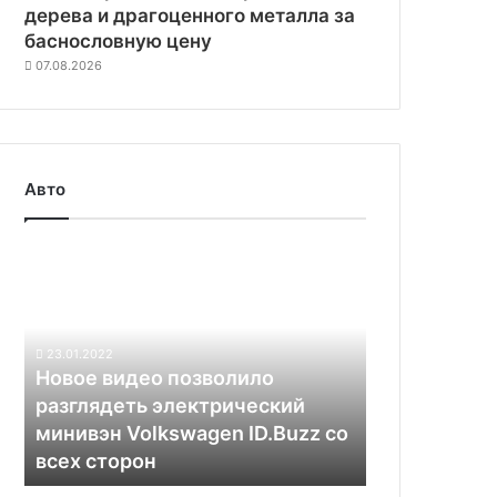
дерева и драгоценного металла за
баснословную цену
07.08.2026
Авто
Новое
видео
позволило
разглядеть
электрический
23.01.2022
минивэн
Новое видео позволило
Volkswagen
разглядеть электрический
ID.Buzz
минивэн Volkswagen ID.Buzz со
со
всех сторон
всех
сторон
Fisker