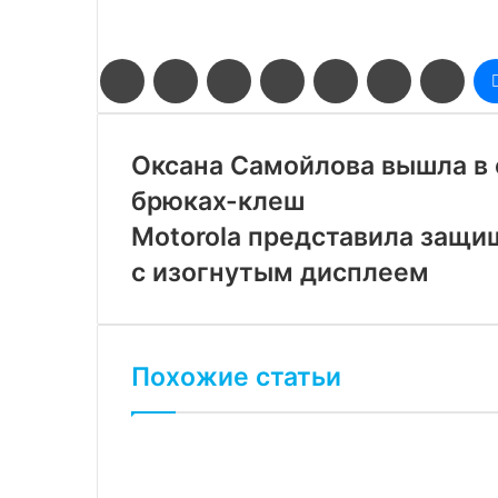
Facebook
Twitter
LinkedIn
Pinterest
Reddit
Вконтакте
Одн
Оксана Самойлова вышла в 
брюках-клеш
Motorola представила защи
с изогнутым дисплеем
Похожие статьи