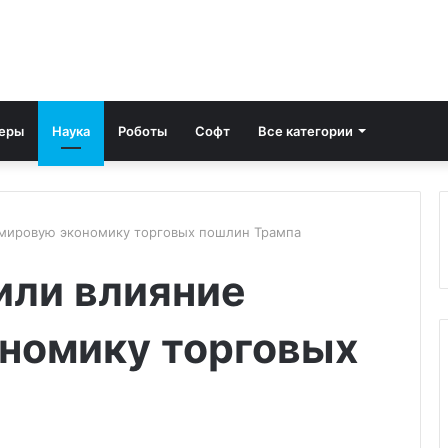
еры
Наука
Роботы
Софт
Все категории
 мировую экономику торговых пошлин Трампа
или влияние
ономику торговых