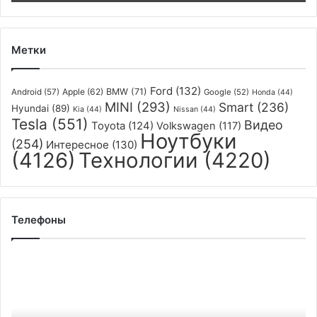
также
не
откажется
от
Метки
работы
с
Ford
(132)
Mobileye
Apple
(62)
BMW
(71)
Android
(57)
Google
(52)
Honda
(44)
MINI
(293)
Smart
(236)
Hyundai
(89)
Kia
(44)
Nissan
(44)
Tesla
(551)
Видео
Toyota
(124)
Volkswagen
(117)
Ноутбуки
(254)
Интересное
(130)
(4126)
Технологии
(4220)
Телефоны
Презентация
смартфона
Realme
со