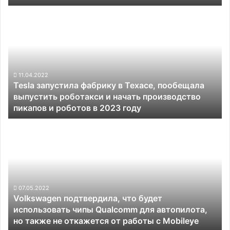
роботов,
Tesla
автопилота
запустила
и
фабрику
не
в
только
Техасе,
пообещала
выпустить
11.04.2022
Tesla запустила фабрику в Техасе, пообещала
роботакси
выпустить роботакси и начать производство
и
пикапов и роботов в 2023 году
начать
производство
Volkswagen
пикапов
подтвердила,
и
что
роботов
будет
в
использовать
2023
чипы
году
Qualcomm
07.05.2022
Volkswagen подтвердила, что будет
для
использовать чипы Qualcomm для автопилота,
автопилота,
но также не откажется от работы с Mobileye
но