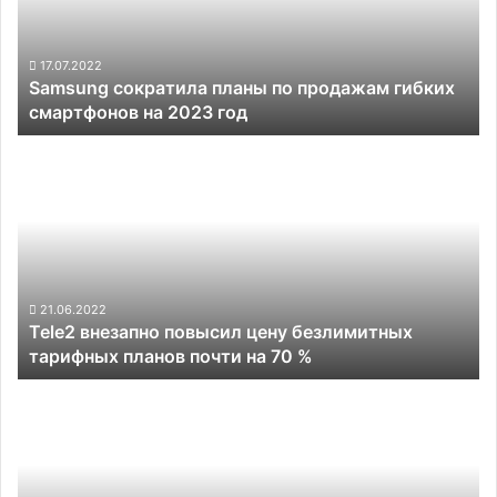
гибких
смартфонов
на
17.07.2022
Samsung сократила планы по продажам гибких
2023
смартфонов на 2023 год
год
Tele2
внезапно
повысил
цену
безлимитных
тарифных
планов
почти
21.06.2022
Tele2 внезапно повысил цену безлимитных
на
тарифных планов почти на 70 %
70
%
Смартфон
OnePlus
10T
5G
получит