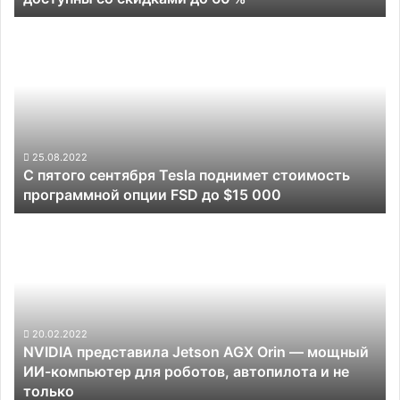
беспроводной
С
пылесос
пятого
ILIFE
сентября
H70
Tesla
сейчас
поднимет
доступны
стоимость
со
программной
скидками
опции
25.08.2022
до
С пятого сентября Tesla поднимет стоимость
FSD
60
программной опции FSD до $15 000
до
%
$15
NVIDIA
000
представила
Jetson
AGX
Orin
—
мощный
20.02.2022
NVIDIA представила Jetson AGX Orin — мощный
ИИ-
ИИ-компьютер для роботов, автопилота и не
компьютер
только
для