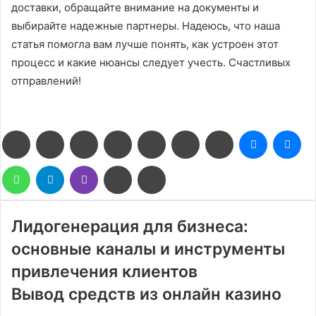
доставки, обращайте внимание на документы и
выбирайте надежные партнеры. Надеюсь, что наша
статья помогла вам лучше понять, как устроен этот
процесс и какие нюансы следует учесть. Счастливых
отправлений!
Facebook
Twitter
LinkedIn
Pinterest
Reddit
Вконтакте
Одноклассники
Messenge
Me
WhatsApp
Telegram
Viber
Поделиться
Печатать
через
электронную
почту
Лидогенерация для бизнеса:
основные каналы и инструменты
привлечения клиентов
Вывод средств из онлайн казино