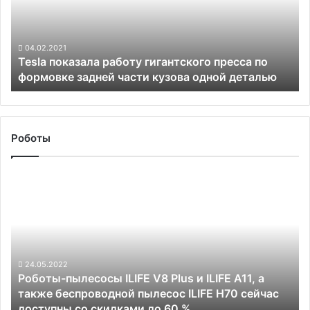
пресса
по
формовке
задней
04.02.2021
Tesla показала работу гигантского пресса по
части
формовке задней части кузова одной деталью
кузова
одной
деталью
Роботы
Роботы-
пылесосы
ILIFE
V8
Plus
и
ILIFE
24.05.2022
Роботы-пылесосы ILIFE V8 Plus и ILIFE A11, а
A11,
также беспроводной пылесос ILIFE H70 сейчас
а
доступны со скидками до 60 %
также