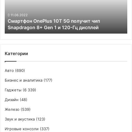
чип
Snapdragon
8+
11.06.2022
Смартфон OnePlus 10T 5G получит чип
Gen
Snapdragon 8+ Gen 1 и 120-Гц дисплей
1
и
120-
Гц
дисплей
Категории
Авто
(690)
Бизнес и аналитика
(177)
Гаджеты
(6 339)
Дизайн
(48)
Железо
(539)
Звук и акустика
(123)
Игровые консоли
(337)