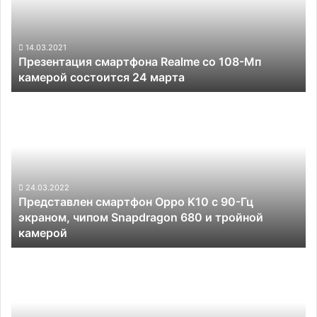
108-
Мп
камерой
состоится
14.03.2021
Презентация смартфона Realme со 108-Мп
24
камерой состоится 24 марта
марта
Представлен
смартфон
Oppo
K10
с
90-
Гц
24.03.2022
Представлен смартфон Oppo K10 с 90-Гц
экраном,
экраном, чипом Snapdragon 680 и тройной
чипом
камерой
Snapdragon
680
Samsung
и
сократила
тройной
планы
камерой
по
продажам