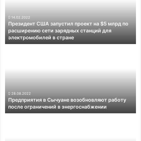
на
$5
млрд
14.02.2022
Президент США запустил проект на $5 млрд по
по
расширению сети зарядных станций для
расширению
электромобилей в стране
сети
зарядных
Предприятия
станций
в
для
Сычуане
электромобилей
возобновляют
в
работу
стране
после
ограничений
в
28.08.2022
Предприятия в Сычуане возобновляют работу
энергоснабжении
после ограничений в энергоснабжении
Tesla
показала
работу
гигантского