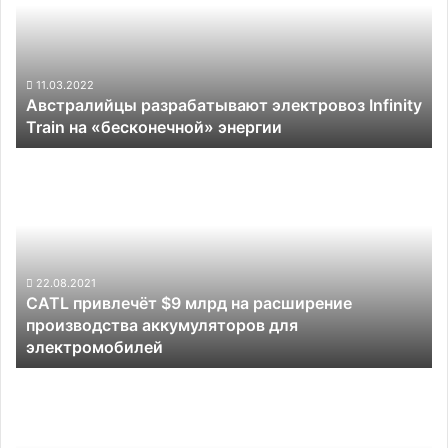
Train
на
«бесконечной»
энергии
11.03.2022
Австралийцы разрабатывают электровоз Infinity
Train на «бесконечной» энергии
CATL
привлечёт
$9
млрд
на
расширение
производства
22.08.2021
CATL привлечёт $9 млрд на расширение
аккумуляторов
производства аккумуляторов для
для
электромобилей
электромобилей
Президент
США
запустил
проект