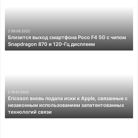
а
Poco
также
F4
S30
5G
Pro
с
попроще
чипом
09.06.2022
Близится выход смартфона Poco F4 5G с чипом
Snapdragon
Snapdragon 870 и 120-Гц дисплеем
870
и
Ericsson
120-
вновь
Гц
подала
дисплеем
иски
к
Apple,
связанные
19.01.2022
Ericsson вновь подала иски к Apple, связанные с
с
незаконным использованием запатентованных
незаконным
технологий связи
использованием
запатентованных
Смартфоны
технологий
Vivo
связи
получат