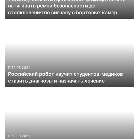
натягивать ремни безопасности до
столкновения
столкновения по сигналу с бортовых камер
по
сигналу
Российский
с
робот
бортовых
научит
камер
студентов-
медиков
ставить
диагнозы
и
22.08.2021
Российский робот научит студентов-медиков
назначать
ставить диагнозы и назначать лечение
лечение
Nikon
продолжит
осваивать
рынок
лидаров
через
сотрудничество
с
22.08.2021