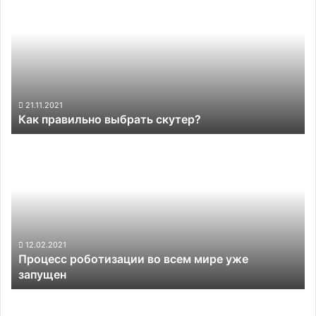
выбрать
скутер?
21.11.2021
Как правильно выбрать скутер?
Процесс
роботизации
во
всем
мире
уже
запущен
12.02.2021
Процесс роботизации во всем мире уже
запущен
Airbus
открыла