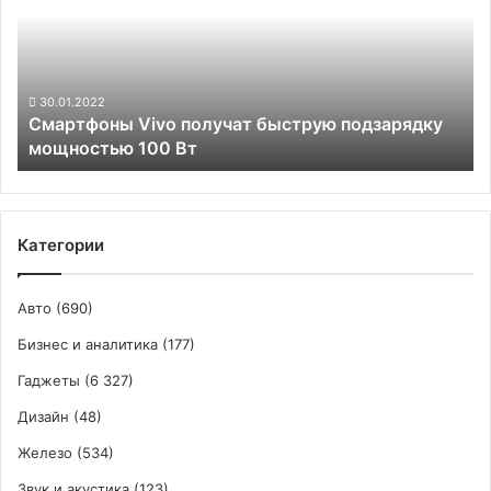
быструю
подзарядку
мощностью
100
Вт
30.01.2022
Смартфоны Vivo получат быструю подзарядку
мощностью 100 Вт
Категории
Авто
(690)
Бизнес и аналитика
(177)
Гаджеты
(6 327)
Дизайн
(48)
Железо
(534)
Звук и акустика
(123)