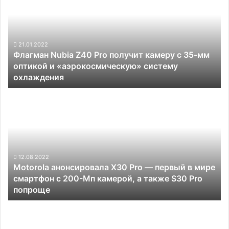
Z40
Pro
получит
камеру
с
21.01.2022
Флагман Nubia Z40 Pro получит камеру с 35-мм
35-
оптикой и «аэрокосмическую» систему
мм
охлаждения
оптикой
и
Motorola
«аэрокосмическую»
анонсировала
систему
X30
охлаждения
Pro
—
первый
в
12.08.2022
Motorola анонсировала X30 Pro — первый в мире
мире
смартфон с 200-Мп камерой, а также S30 Pro
смартфон
попроще
с
200-
Близится
Мп
выход
камерой,
смартфона