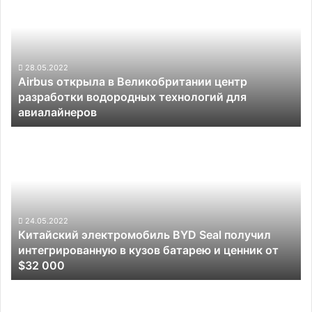
в
Великобритании
центр
разработки
водородных
28.05.2022
Airbus открыла в Великобритании центр
технологий
разработки водородных технологий для
для
авиалайнеров
авиалайнеров
Китайский
электромобиль
BYD
Seal
получил
интегрированную
в
24.05.2022
Китайский электромобиль BYD Seal получил
кузов
интегрированную в кузов батарею и ценник от
батарею
$32 000
и
ценник
Базовая
от
версия
$32