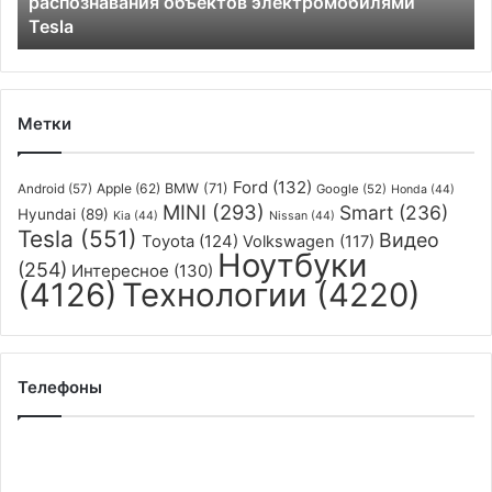
распознавания объектов электромобилями
электромобилями
Tesla
Tesla
Метки
Ford
(132)
Apple
(62)
BMW
(71)
Android
(57)
Google
(52)
Honda
(44)
MINI
(293)
Smart
(236)
Hyundai
(89)
Kia
(44)
Nissan
(44)
Tesla
(551)
Видео
Toyota
(124)
Volkswagen
(117)
Ноутбуки
(254)
Интересное
(130)
(4126)
Технологии
(4220)
Телефоны
Флагман
Nubia