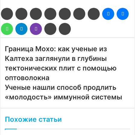
Facebook
Twitter
LinkedIn
Pinterest
Reddit
Вконтакте
Одноклассники
Messenge
Me
WhatsApp
Telegram
Viber
Поделиться
Печатать
через
электронную
почту
Граница Мохо: как ученые из
Калтеха заглянули в глубины
тектонических плит с помощью
оптоволокна
Ученые нашли способ продлить
«молодость» иммунной системы
Похожие статьи