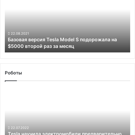
Tesla
000
Model
S
подорожала
на
$5000
22.08.2021
Базовая версия Tesla Model S подорожала на
второй
$5000 второй раз за месяц
раз
за
месяц
Роботы
Tesla
научила
электромобили
предварительно
натягивать
ремни
безопасности
22.07.2022
Tesla научила электромобили предварительно
до