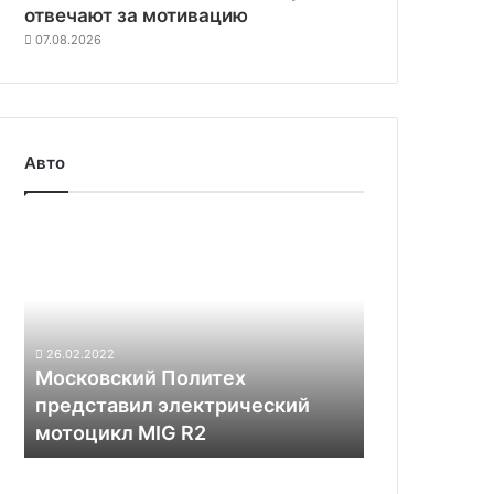
отвечают за мотивацию
07.08.2026
Авто
Московский
Политех
представил
электрический
мотоцикл
MIG
26.02.2022
R2
Московский Политех
представил электрический
мотоцикл MIG R2
Kia
пообещала