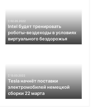
тренировать
роботы-
вездеходы
в
02.05.2022
условиях
Intel будет тренировать
виртуального
роботы-вездеходы в условиях
бездорожья
виртуального бездорожья
Tesla
начнёт
поставки
электромобилей
немецкой
сборки
13.03.2022
22
Tesla начнёт поставки
марта
электромобилей немецкой
сборки 22 марта