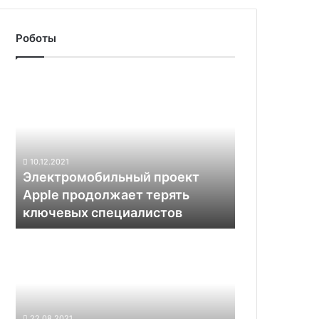
Роботы
Электромобильный
проект
Apple
продолжает
терять
ключевых
10.12.2021
специалистов
Электромобильный проект
Apple продолжает терять
ключевых специалистов
Boston
Dynamics
показала,
как
двуногие
роботы
22.08.2021