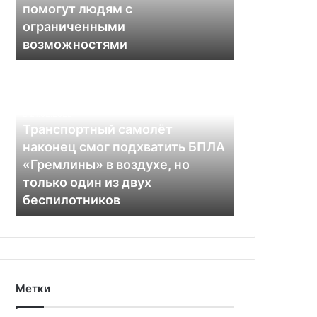
помогут людям с
с
ограниченными
ограниченными
возможностями
возможностями
Транспортный
самолёт
наконец
смог
21.02.2022
подхватить
Транспортный самолёт
БПЛА
наконец смог подхватить БПЛА
«Гремлины»
«Гремлины» в воздухе, но
в
только один из двух
воздухе,
беспилотников
но
только
один
из
двух
беспилотников
Метки