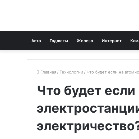
Авто
Гаджеты
Железо
Интернет
Кам
Главная
/
Технологии
/
Что будет если на атомн
Что будет если
электростанци
электричество