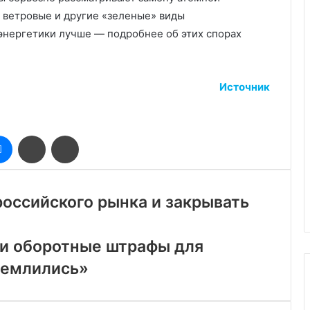
 ветровые и другие «зеленые» виды
 энергетики лучше — подробнее об этих спорах
Источник
оклассники
Messenger
Поделиться
Печатать
через
электронную
почту
 российского рынка и закрывать
ти оборотные штрафы для
землились»