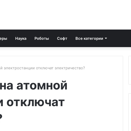
еры
Наука
Роботы
Софт
Все категории
ой электростанции отключат электричество?
 на атомной
и отключат
?