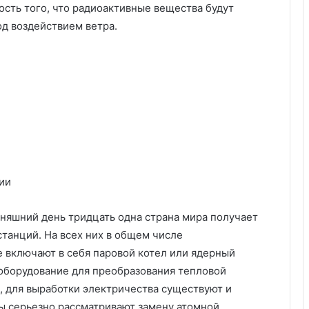
ость того, что радиоактивные вещества будут
д воздействием ветра.
ии
одняшний день тридцать одна страна мира получает
танций. На всех них в общем числе
е включают в себя паровой котел или ядерный
 оборудование для преобразования тепловой
л, для выработки электричества существуют и
ы серьезно рассматривают замену атомной