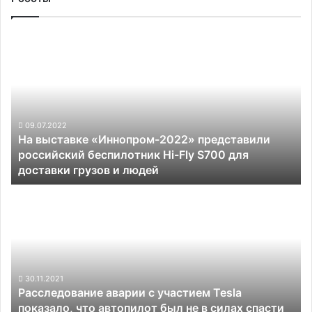
На выставке
«Иннопром-2022»
представили
российский
беспилотник
Hi-
Fly
09.07.2022
На выставке «Иннопром-2022» представили
S700
российский беспилотник Hi-Fly S700 для
для
доставки грузов и людей
доставки
грузов
Расследование
и
аварии
людей
с
участием
Tesla
показало,
что
30.11.2021
Расследование аварии с участием Tesla
автопилот
показало, что автопилот был не в силах спасти
был