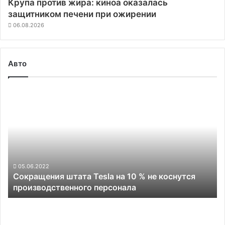
Крупа против жира: киноа оказалась
защитником печени при ожирении
06.08.2026
Авто
Сокращения
штата
Tesla
на
10
%
не
коснутся
05.06.2022
Сокращения штата Tesla на 10 % не коснутся
производственного
производственного персонала
персонала
Tesla
объявила
отзыв