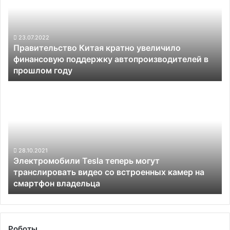
увеличило
финансовую
поддержку
автопроизводителей
23.07.2022
Правительство Китая кратно увеличило
в
финансовую поддержку автопроизводителей в
прошлом
прошлом году
году
Электромобили
Tesla
теперь
могут
транслировать
видео
со
28.10.2021
Электромобили Tesla теперь могут
встроенных
транслировать видео со встроенных камер на
камер
смартфон владельца
на
смартфон
владельца
Роботы