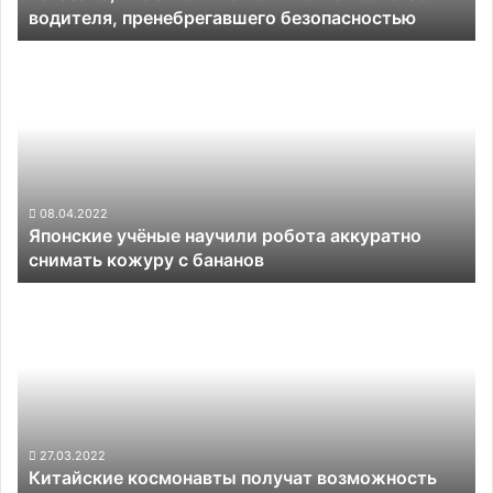
водителя, пренебрегавшего безопасностью
не
в
Японские
силах
учёные
спасти
научили
водителя,
робота
пренебрегавшего
аккуратно
безопасностью
снимать
кожуру
с
08.04.2022
Японские учёные научили робота аккуратно
бананов
снимать кожуру с бананов
Китайские
космонавты
получат
возможность
управлять
техникой
силой
мысли
27.03.2022
Китайские космонавты получат возможность