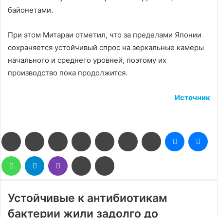
байонетами.
При этом Митараи отметил, что за пределами Японии
сохраняется устойчивый спрос на зеркальные камеры
начального и среднего уровней, поэтому их
производство пока продолжится.
Источник
Facebook
Twitter
LinkedIn
Pinterest
Reddit
Вконтакте
Одноклассники
Messenge
Me
WhatsApp
Telegram
Viber
Поделиться
Печатать
через
электронную
почту
Устойчивые к антибиотикам
бактерии жили задолго до