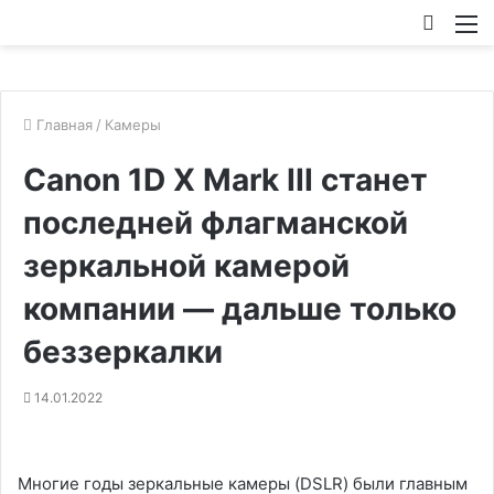
Искат
М
Главная
/
Камеры
Canon 1D X Mark III станет
последней флагманской
зеркальной камерой
компании — дальше только
беззеркалки
14.01.2022
Многие годы зеркальные камеры (DSLR) были главным