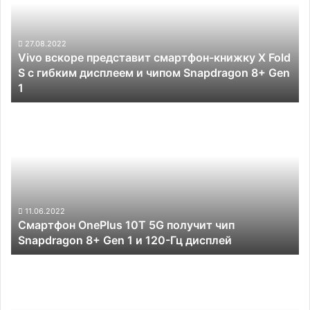
Гц
книжку
и
X
камерой
Fold
27.08.2022
на
Vivo вскоре представит смартфон-книжку X Fold
S
50
S с гибким дисплеем и чипом Snapdragon 8+ Gen
с
Мп
1
гибким
дисплеем
Смартфон
и
OnePlus
чипом
10T
Snapdragon
5G
8+
получит
Gen
чип
1
Snapdragon
8+
11.06.2022
Смартфон OnePlus 10T 5G получит чип
Gen
Snapdragon 8+ Gen 1 и 120-Гц дисплей
1
и
Минпросвещения
120-
запретило
Гц
школьникам
дисплей
пользоваться