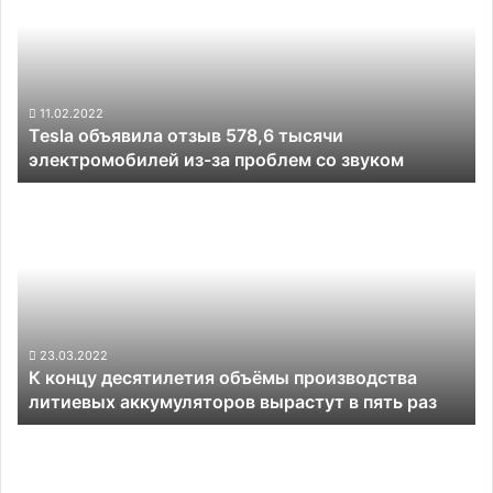
578,6
тысячи
электромобилей
из-
за
11.02.2022
Tesla объявила отзыв 578,6 тысячи
проблем
электромобилей из-за проблем со звуком
со
звуком
К
концу
десятилетия
объёмы
производства
литиевых
аккумуляторов
вырастут
23.03.2022
К концу десятилетия объёмы производства
в
литиевых аккумуляторов вырастут в пять раз
пять
раз
Правительство
Китая
кратно