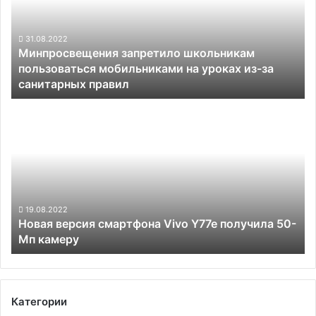
мобильниками
на
уроках
31.08.2022
Минпросвещения запретило школьникам
из-
пользоваться мобильниками на уроках из-за
за
санитарных правил
санитарных
правил
Новая
версия
смартфона
Vivo
Y77e
получила
50-
Мп
19.08.2022
Новая версия смартфона Vivo Y77e получила 50-
камеру
Мп камеру
Категории