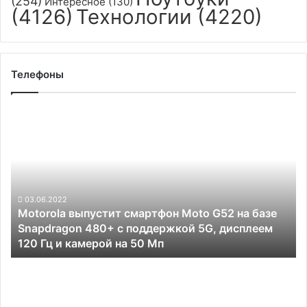
(254)
Интересное
(130)
(4126)
Технологии
(4220)
Телефоны
Motorola
выпустит
смартфон
Moto
G52
на
базе
03.06.2022
Motorola выпустит смартфон Moto G52 на базе
Snapdragon
Snapdragon 480+ с поддержкой 5G, дисплеем
480+
120 Гц и камерой на 50 Мп
с
поддержкой
Vivo
5G,
вскоре
дисплеем
представит
120
смартфон-