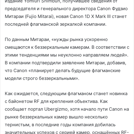
издание Yomiuri Shimbun, получившее сведения от
председателя и генерального директора Canon Фудзио
Митараи (Fujio Mitarai), новая Canon 1D X Mark III станет
последней флагманской зеркалкой компании.
По данным Митараи, «нужды рынка ускоренно
смещаются к беззеркальным камерам. В соответствии с
этими тенденциями мы неуклонно направляем людей».
В компании подтвердили заявление Митараи, добавив,
что Canon «планирует делать будущие флагманские
модели строго беззеркальными».
Как ожидается, следующим флагманом станет новинка
с байонетом RF для крепления объектива. Как
сообщает портал Ubergizmo, хотя начало пути Canon на
рынке беззеркальных камер вышло несколько
тернистым, в последние годы компания добилась
значительных успехов с серией камер, оснащённых RF-