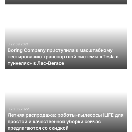
для
Boring
развития
Company
автопилота
приступила
к
масштабному
тестированию
транспортной
22.08.2021
Boring Company приступила к масштабному
системы
тестированию транспортной системы «Tesla в
«Tesla
туннелях» в Лас-Вегасе
в
туннелях»
Летняя
в
распродажа:
Лас-
роботы-
Вегасе
пылесосы
ILIFE
для
простой
28.06.2022
Летняя распродажа: роботы-пылесосы ILIFE для
и
простой и качественной уборки сейчас
качественной
предлагаются со скидкой
уборки