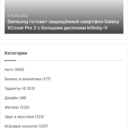
$190
XCover
Pro
2
30.03.2022
Samsung готовит защищённый смартфон Galaxy
с
XCover Pro 2 с большим дисплеем Infinity-V
большим
дисплеем
Infinity-
V
Категории
Авто
(690)
Бизнес и аналитика
(177)
Гаджеты
(6 323)
Дизайн
(48)
Железо
(532)
Звук и акустика
(123)
Игровые консоли
(337)