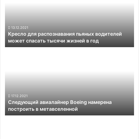
пьяных
водителей
может
спасать
тысячи
13.12.2021
Кресло для распознавания пьяных водителей
жизней
может спасать тысячи жизней в год
в
год
Следующий
авиалайнер
Boeing
намерена
построить
в
метавселенной
17.12.2021
Следующий авиалайнер Boeing намерена
построить в метавселенной
Foxconn
построит
заводы
по