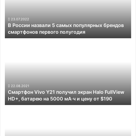
популярных
брендов
смартфонов
23.07.2022
В России назвали 5 самых популярных брендов
первого
смартфонов первого полугодия
полугодия
Смартфон
Vivo
Y21
получил
экран
Halo
FullView
HD+,
22.08.2021
Смартфон Vivo Y21 получил экран Halo FullView
батарею
HD+, батарею на 5000 мА·ч и цену от $190
на
5000
Samsung
мА·ч
готовит
и
защищённый
цену
смартфон
от
Galaxy