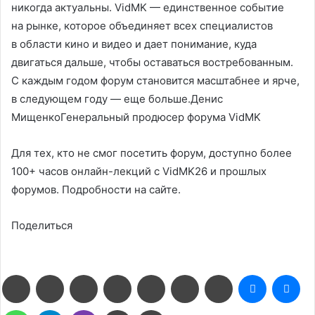
никогда актуальны. VidMK — единственное событие
на рынке, которое объединяет всех специалистов
в области кино и видео и дает понимание, куда
двигаться дальше, чтобы оставаться востребованным.
С каждым годом форум становится масштабнее и ярче,
в следующем году — еще больше.Денис
МищенкоГенеральный продюсер форума VidMK
Для тех, кто не смог посетить форум, доступно более
100+ часов онлайн-лекций с VidMK26 и прошлых
форумов. Подробности на сайте.
Поделиться
Facebook
Twitter
LinkedIn
Pinterest
Reddit
Вконтакте
Одноклассники
Messenge
Me