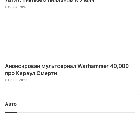
хита с пиковым онлайном в 2 млн
06.08.2026
Анонсирован мультсериал Warhammer 40,000
про Караул Смерти
06.08.2026
Авто
Кресло
для
распознавания