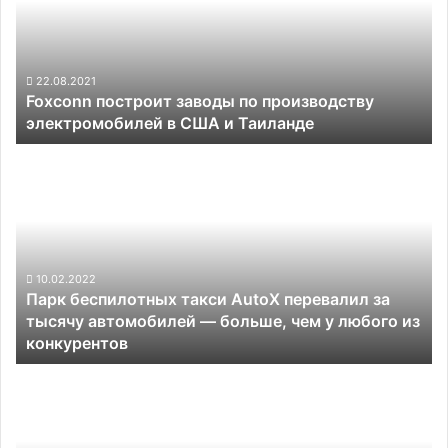
производству
электромобилей
в
США
22.08.2021
Foxconn построит заводы по производству
и
электромобилей в США и Таиланде
Таиланде
Парк
беспилотных
такси
AutoX
перевалил
за
тысячу
10.02.2022
Парк беспилотных такси AutoX перевалил за
автомобилей
тысячу автомобилей — больше, чем у любого из
—
конкурентов
больше,
чем
General
у
Motors
любого
планирует
из
представить
конкурентов