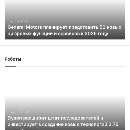
50
новых
цифровых
функций
26.02.2022
General Motors планирует представить 50 новых
и
цифровых функций и сервисов к 2026 году
сервисов
к
2026
году
Роботы
Dyson
расширит
штат
исследователей
и
инвестирует
в
22.08.2021
Dyson расширит штат исследователей и
создание
инвестирует в создание новых технологий 2,75
новых