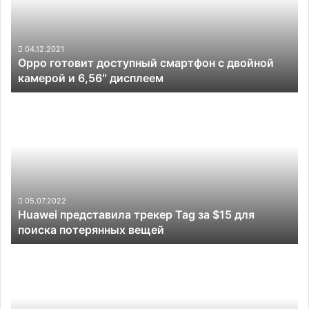
с
двойной
камерой
и
04.12.2021
Oppo готовит доступный смартфон с двойной
6,56″
камерой и 6,56″ дисплеем
дисплеем
Huawei
представила
трекер
Tag
за
$15
для
поиска
05.07.2022
Huawei представила трекер Tag за $15 для
потерянных
поиска потерянных вещей
вещей
В
России
назвали
5
самых