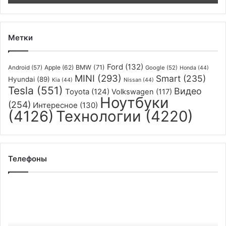
сейчас
предлагаются
со
скидкой
Метки
Ford
(132)
Apple
(62)
BMW
(71)
Android
(57)
Google
(52)
Honda
(44)
MINI
(293)
Smart
(235)
Hyundai
(89)
Kia
(44)
Nissan
(44)
Tesla
(551)
Видео
Toyota
(124)
Volkswagen
(117)
Ноутбуки
(254)
Интересное
(130)
(4126)
Технологии
(4220)
Телефоны
Oppo
готовит
доступный
смартфон