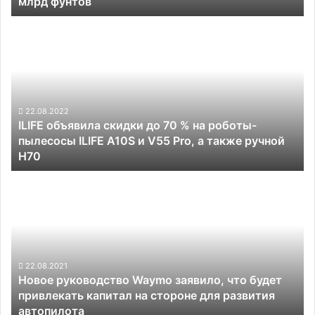
млрд фунтов
технологий
2,75
ILIFE
млрд
объявила
фунтов
скидки
до
70
%
на
22.08.2022
ILIFE объявила скидки до 70 % на роботы-
роботы-
пылесосы ILIFE A10S и V55 Pro, а также ручной
пылесосы
H70
ILIFE
A10S
Новое
и
руководство
V55
Waymo
Pro,
заявило,
а
что
также
будет
ручной
привлекать
22.08.2021
H70
Новое руководство Waymo заявило, что будет
капитал
привлекать капитал на стороне для развития
на
автопилота
стороне