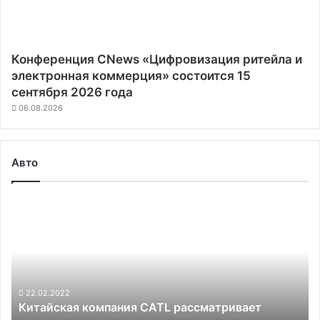
Конференция CNews «Цифровизация ритейла и
электронная коммерция» состоится 15
сентября 2026 года
06.08.2026
Авто
Китайская
компания
CATL
рассматривает
возможность
организации
производства
22.02.2022
Китайская компания CATL рассматривает
литиевых