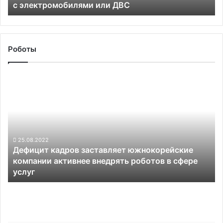
с электромобилями или ДВС
ДВС
Роботы
Дефицит
кадров
заставляет
южнокорейские
компании
активнее
внедрять
25.08.2022
Дефицит кадров заставляет южнокорейские
роботов
компании активнее внедрять роботов в сфере
в
услуг
сфере
услуг
Глава
Роспатента
назвал
главные