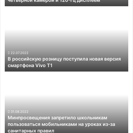
120-
В
Гц
российскую
дисплеем
розницу
поступила
новая
версия
смартфона
Vivo
22.07.2022
В российскую розницу поступила новая версия
T1
смартфона Vivo T1
Минпросвещения
запретило
школьникам
пользоваться
мобильниками
на
уроках
31.08.2022
Минпросвещения запретило школьникам
из-
пользоваться мобильниками на уроках из-за
за
санитарных правил
санитарных