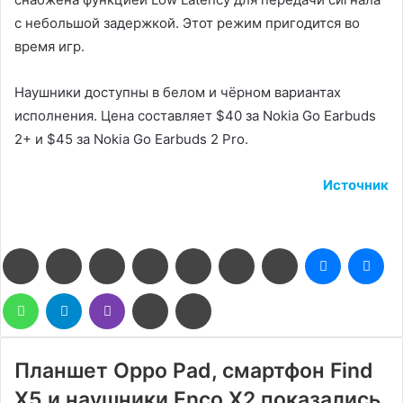
с небольшой задержкой. Этот режим пригодится во
время игр.
Наушники доступны в белом и чёрном вариантах
исполнения. Цена составляет $40 за Nokia Go Earbuds
2+ и $45 за Nokia Go Earbuds 2 Pro.
Источник
Facebook
Twitter
LinkedIn
Pinterest
Reddit
Вконтакте
Одноклассники
Messenge
Me
WhatsApp
Telegram
Viber
Поделиться
Печатать
через
электронную
почту
Планшет Oppo Pad, смартфон Find
X5 и наушники Enco X2 показались