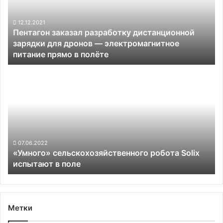
зарядки
для
дронов —
12.12.2021
Пентагон заказал разработку дистанционной
электромагнитное
зарядки для дронов — электромагнитное
питание
питание прямо в полёте
прямо
в
«Умного»
полёте
сельскохозяйственного
робота
Solix
испытают
в
поле
07.06.2022
«Умного» сельскохозяйственного робота Solix
испытают в поле
Метки