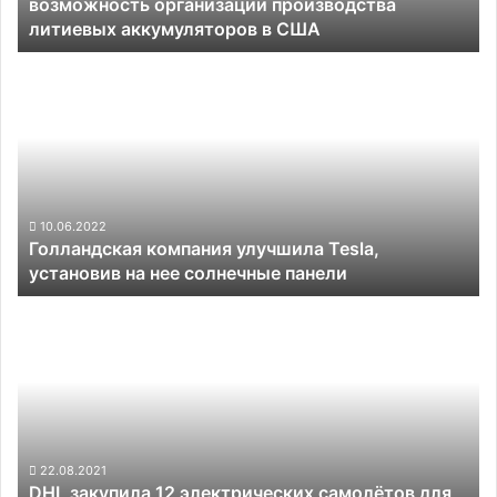
возможность организации производства
аккумуляторов
литиевых аккумуляторов в США
в
США
Голландская
компания
улучшила
Tesla,
установив
на
нее
солнечные
10.06.2022
Голландская компания улучшила Tesla,
панели
установив на нее солнечные панели
DHL
закупила
12
электрических
самолётов
для
перевозки
посылок
22.08.2021
DHL закупила 12 электрических самолётов для
в