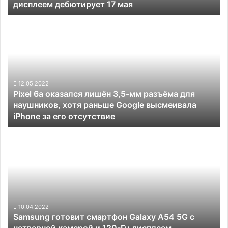
дисплеем дебютирует 17 мая
дебютирует
17
Pixel
мая
6a
оказался
лишён
3,5-
мм
разъёма
12.05.2022
Pixel 6a оказался лишён 3,5-мм разъёма для
для
наушников, хотя раньше Google высмеивала
наушников,
iPhone за его отсутствие
хотя
раньше
Samsung
Google
готовит
высмеивала
смартфон
iPhone
Galaxy
за
A54
его
5G
отсутствие
с
четверной
10.04.2022
Samsung готовит смартфон Galaxy A54 5G с
камерой
четверной камерой и 120-Гц дисплеем
и