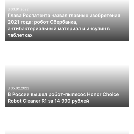
изобретения
2021
03.01.2022
Глава Роспатента назвал главные изобретения
года:
2021 года: робот Сбербанка,
робот
антибактериальный материал и инсулин в
Сбербанка,
таблетках
антибактериальный
материал
В
и
России
инсулин
вышел
в
робот-
таблетках
пылесос
Honor
Choice
Robot
05.02.2022
В России вышел робот-пылесос Honor Choice
Cleaner
Robot Cleaner R1 за 14 990 рублей
R1
за
Пентагон
14
заказал
990
разработку
рублей
дистанционной