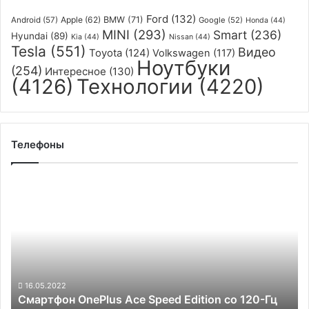
Ford
(132)
Apple
(62)
BMW
(71)
Android
(57)
Google
(52)
Honda
(44)
MINI
(293)
Smart
(236)
Hyundai
(89)
Kia
(44)
Nissan
(44)
Tesla
(551)
Видео
Toyota
(124)
Volkswagen
(117)
Ноутбуки
(254)
Интересное
(130)
(4126)
Технологии
(4220)
Телефоны
Смартфон
OnePlus
Ace
Speed
Edition
со
120-
Гц
16.05.2022
Смартфон OnePlus Ace Speed Edition со 120-Гц
дисплеем