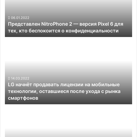
Pixel
6
для
06.01.2022
Представлен NitroPhone 2 — версия Pixel 6 для
тех,
тех, кто беспокоится о конфиденциальности
кто
беспокоится
LG
о
начнёт
конфиденциальности
продавать
лицензии
на
мобильные
технологии,
14.03.2022
LG начнёт продавать лицензии на мобильные
оставшиеся
технологии, оставшиеся после ухода с рынка
после
смартфонов
ухода
с
Samsung
рынка
и
смартфонов
iFixit
запустят
программу