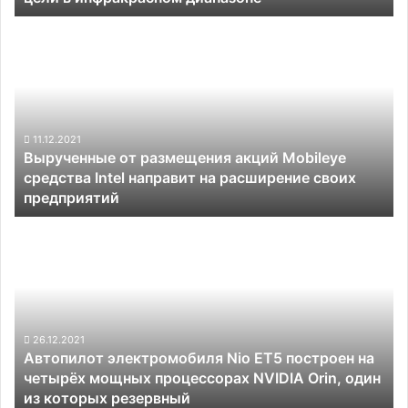
Вырученные
от
размещения
акций
Mobileye
средства
Intel
11.12.2021
Вырученные от размещения акций Mobileye
направит
средства Intel направит на расширение своих
на
предприятий
расширение
своих
Автопилот
предприятий
электромобиля
Nio
ET5
построен
на
четырёх
26.12.2021
Автопилот электромобиля Nio ET5 построен на
мощных
четырёх мощных процессорах NVIDIA Orin, один
процессорах
из которых резервный
NVIDIA