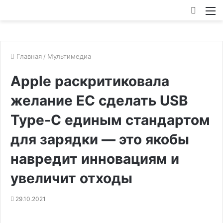
Искат
М
Главная
/
Мультимедиа
Apple раскритиковала
желание ЕС сделать USB
Type-C единым стандартом
для зарядки — это якобы
навредит инновациям и
увеличит отходы
29.10.2021