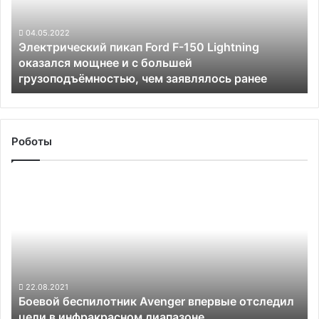
150
Lightning
оказался
04.05.2022
Электрический пикап Ford F-150 Lightning
мощнее
оказался мощнее и с большей
и
грузоподъёмностью, чем заявлялось ранее
с
большей
грузоподъёмностью,
чем
заявлялось
Роботы
ранее
Боевой
беспилотник
Avenger
впервые
отследил
цели
в
инфракрасном
22.08.2021
Боевой беспилотник Avenger впервые отследил
диапазоне
цели в инфракрасном диапазоне