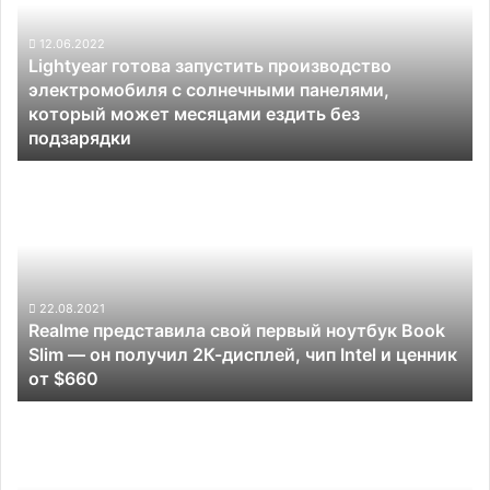
электромобиля
с
12.06.2022
Lightyear готова запустить производство
солнечными
электромобиля с солнечными панелями,
панелями,
который может месяцами ездить без
который
подзарядки
может
месяцами
Realme
ездить
представила
без
свой
подзарядки
первый
ноутбук
Book
Slim
22.08.2021
Realme представила свой первый ноутбук Book
—
Slim — он получил 2К-дисплей, чип Intel и ценник
он
от $660
получил
2К-
Илон
дисплей,
Маск
чип
приехал
Intel
на