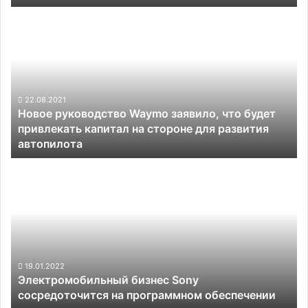
Orin,
Новое
один
руководство
из
Waymo
которых
заявило,
резервный
что
будет
привлекать
22.08.2021
Новое руководство Waymo заявило, что будет
капитал
привлекать капитал на стороне для развития
на
автопилота
стороне
для
Электромобильный
развития
бизнес
автопилота
Sony
сосредоточится
на
программном
обеспечении
19.01.2022
Электромобильный бизнес Sony
сосредоточится на программном обеспечении