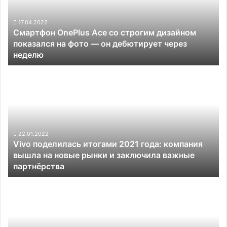
строгим
дизайном
показался
17.04.2022
Смартфон OnePlus Ace со строгим дизайном
на
показался на фото — он дебютирует через
фото
неделю
—
он
Vivo
дебютирует
поделилась
через
итогами
неделю
2021
года:
компания
вышла
22.01.2022
Vivo поделилась итогами 2021 года: компания
на
вышла на новые рынки и заключила важные
новые
партнёрства
рынки
и
Представлен
заключила
NitroPhone
важные
2
партнёрства
—
версия