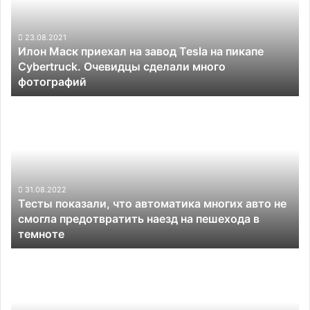
и
завод
ценник
Tesla
от
на
23.08.2021
$660
Илон Маск приехал на завод Tesla на пикапе
пикапе
Cybertruck. Очевидцы сделали много
Cybertruck.
фотографий
Очевидцы
сделали
Тесты
много
показали,
фотографий
что
автоматика
многих
авто
не
31.08.2022
Тесты показали, что автоматика многих авто не
смогла
смогла предотвратить наезд на пешехода в
предотвратить
темноте
наезд
на
Электрический
пешехода
пикап
в
Ford
темноте
F-