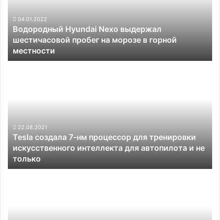
пробег
на
04.01.2022
Водородный Hyundai Nexo выдержал
морозе
шестичасовой пробег на морозе в горной
в
местности
горной
местности
Tesla
создала
7-
нм
процессор
для
тренировки
22.08.2021
Tesla создала 7-нм процессор для тренировки
искусственного
искусственного интеллекта для автопилота и не
интеллекта
только
для
автопилота
Производитель
и
трансмиссий
не
ZF
только
намерен
уверенно