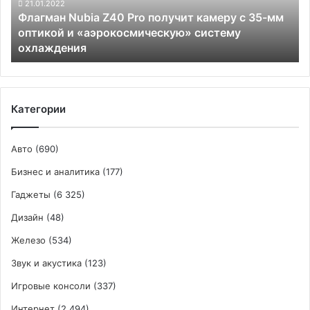
с
21.01.2022
Флагман Nubia Z40 Pro получит камеру с 35-мм
35-
оптикой и «аэрокосмическую» систему
мм
охлаждения
оптикой
и
«аэрокосмическую»
систему
охлаждения
Категории
Авто
(690)
Бизнес и аналитика
(177)
Гаджеты
(6 325)
Дизайн
(48)
Железо
(534)
Звук и акустика
(123)
Игровые консоли
(337)
Интернет
(2 494)