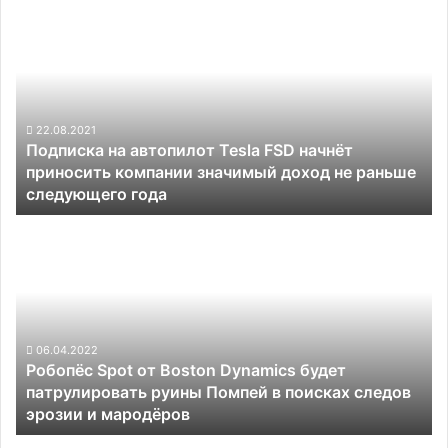
Подписка
на
автопилот
Tesla
FSD
начнёт
приносить
22.08.2021
Подписка на автопилот Tesla FSD начнёт
компании
приносить компании значимый доход не раньше
значимый
следующего года
доход
не
Робопёс
раньше
Spot
следующего
от
года
Boston
Dynamics
будет
патрулировать
06.04.2022
Робопёс Spot от Boston Dynamics будет
руины
патрулировать руины Помпей в поисках следов
Помпей
эрозии и мародёров
в
поисках
В