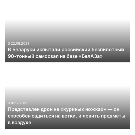
следов
Беларуси
эрозии
испытали
и
российский
мародёров
беспилотный
90-
тонный
самосвал
22.08.2021
В Беларуси испытали российский беспилотный
на
90-тонный самосвал на базе «БелАЗа»
базе
«БелАЗа»
Представлен
дрон
на
«куриных
ножках»
—
он
07.12.2021
Представлен дрон на «куриных ножках» — он
способен
способен садиться на ветки, и ловить предметы
садиться
в воздухе
на
ветки,
и