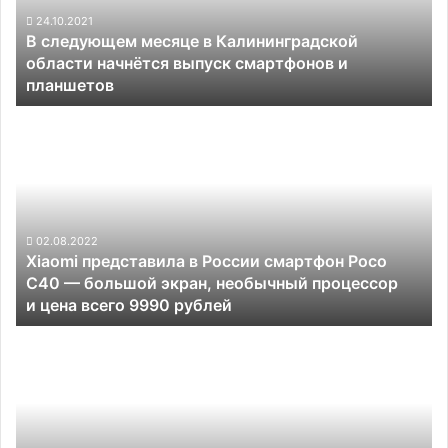
начнётся
24.10.2021
В следующем месяце в Калининградской
выпуск
области начнётся выпуск смартфонов и
смартфонов
планшетов
и
планшетов
Xiaomi
представила
в
России
смартфон
Poco
C40
02.08.2022
Xiaomi представила в России смартфон Poco
—
C40 — большой экран, необычный процессор
большой
и цена всего 9990 рублей
экран,
необычный
Всё,
процессор
что
и цена
нужно
всего
знать
9990
о
рублей
видео