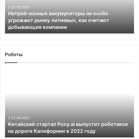
угрожают
рынку
22.08.2021
Натрий-ионные аккумуляторы не особо
литиевых,
угрожают рынку литиевых, как считают
как
добывающие компании
считают
добывающие
компании
Роботы
Китайский
стартап
Pony.ai
выпустит
роботакси
на
дороги
Калифорнии
22.08.2021
Китайский стартап Pony.ai выпустит роботакси
в
на дороги Калифорнии в 2022 году
2022
году