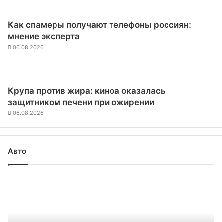
Как спамеры получают телефоны россиян:
мнение эксперта
06.08.2026
Крупа против жира: киноа оказалась
защитником печени при ожирении
06.08.2026
Авто
Водородный
Hyundai
Nexo
выдержал
шестичасовой