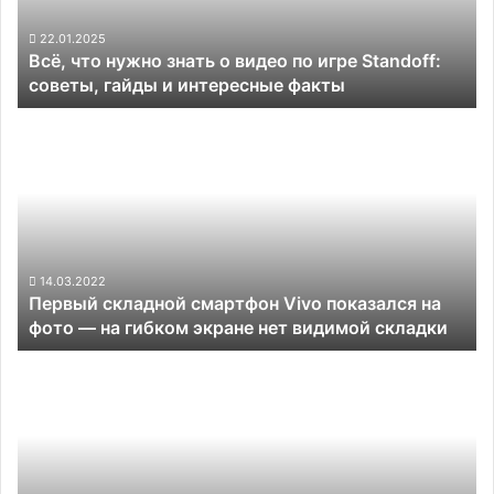
по
игре
22.01.2025
Всё, что нужно знать о видео по игре Standoff:
Standoff:
советы, гайды и интересные факты
советы,
гайды
Первый
и
складной
интересные
смартфон
факты
Vivo
показался
на
фото
—
14.03.2022
Первый складной смартфон Vivo показался на
на
фото — на гибком экране нет видимой складки
гибком
экране
Флагман
нет
Nubia
видимой
Z40
складки
Pro
получит
камеру