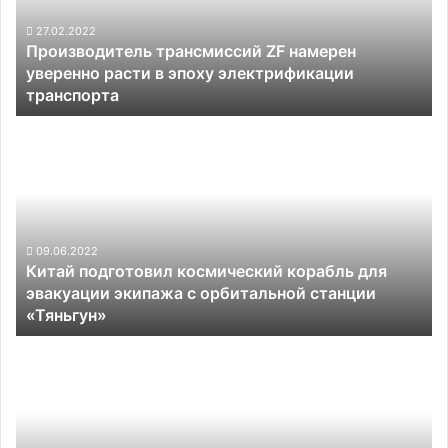
расти
в
27.02.2022
Производитель трансмиссий ZF намерен
эпоху
уверенно расти в эпоху электрификации
электрификации
транспорта
транспорта
Китай
подготовил
космический
корабль
для
эвакуации
экипажа
09.06.2022
Китай подготовил космический корабль для
с
эвакуации экипажа с орбитальной станции
орбитальной
«Тяньгун»
станции
«Тяньгун»
Натрий-
ионные
аккумуляторы
не
особо