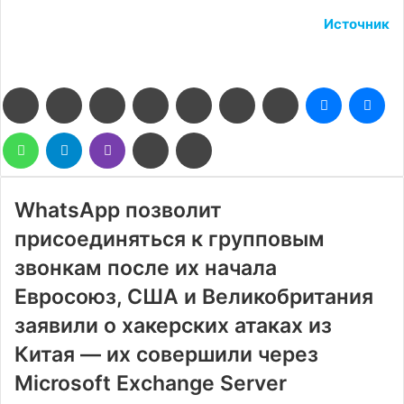
Источник
Facebook
Twitter
LinkedIn
Pinterest
Reddit
Вконтакте
Одноклассники
Messenge
Me
WhatsApp
Telegram
Viber
Поделиться
Печатать
через
электронную
почту
WhatsApp позволит
присоединяться к групповым
звонкам после их начала
Евросоюз, США и Великобритания
заявили о хакерских атаках из
Китая — их совершили через
Microsoft Exchange Server