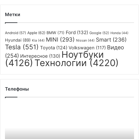
ловить
предметы
Метки
в
воздухе
Ford
(132)
Apple
(62)
BMW
(71)
Android
(57)
Google
(52)
Honda
(44)
MINI
(293)
Smart
(236)
Hyundai
(89)
Kia
(44)
Nissan
(44)
Tesla
(551)
Видео
Toyota
(124)
Volkswagen
(117)
Ноутбуки
(254)
Интересное
(130)
(4126)
Технологии
(4220)
Телефоны
В
следующем
месяце
в
Калининградской
области