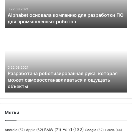
для
промышленных
22.08.2021
Alphabet основала компанию для разработки ПО
роботов
для промышленных роботов
Разработана
роботизированная
рука,
которая
может
самовосстанавливаться
и
22.08.2021
Разработана роботизированная рука, которая
ощущать
может самовосстанавливаться и ощущать
объекты
объекты
Метки
Ford
(132)
Apple
(62)
BMW
(71)
Android
(57)
Google
(52)
Honda
(44)