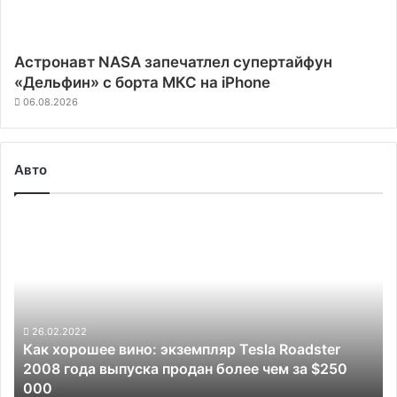
Астронавт NASA запечатлел супертайфун
«Дельфин» с борта МКС на iPhone
06.08.2026
Авто
Как
хорошее
вино:
экземпляр
Tesla
Roadster
2008
26.02.2022
Как хорошее вино: экземпляр Tesla Roadster
года
2008 года выпуска продан более чем за $250
выпуска
000
продан