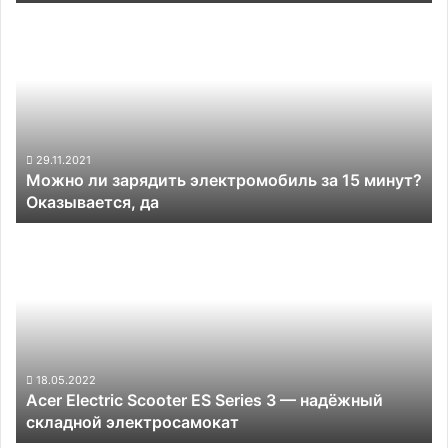
Можно
ли
зарядить
электромобиль
за
15
минут?
Оказывается,
29.11.2021
Можно ли зарядить электромобиль за 15 минут?
да
Оказывается, да
Acer
Electric
Scooter
ES
Series
3 —
надёжный
складной
18.05.2022
Acer Electric Scooter ES Series 3 — надёжный
электросамокат
складной электросамокат