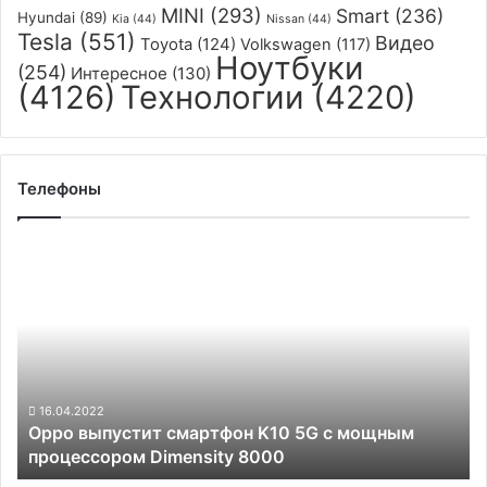
MINI
(293)
Smart
(236)
Hyundai
(89)
Kia
(44)
Nissan
(44)
Tesla
(551)
Видео
Toyota
(124)
Volkswagen
(117)
Ноутбуки
(254)
Интересное
(130)
(4126)
Технологии
(4220)
Телефоны
Oppo
выпустит
смартфон
K10
5G
с
мощным
процессором
16.04.2022
Oppo выпустит смартфон K10 5G с мощным
Dimensity
процессором Dimensity 8000
8000