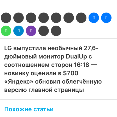
Facebook
Twitter
LinkedIn
Pinterest
Reddit
Вконтакте
Одноклассники
Messenge
Me
WhatsApp
Telegram
Viber
Поделиться
Печатать
через
электронную
почту
LG выпустила необычный 27,6-
дюймовый монитор DualUp с
соотношением сторон 16:18 —
новинку оценили в $700
«Яндекс» обновил облегчённую
версию главной страницы
Похожие статьи