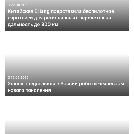
региональных
22.08.2021
Китайская EHang представила беспилотное
перелётов
аэротакси для региональных перелётов на
на
дальность до 300 км
дальность
до
Xiaomi
300
представила
км
в
России
роботы-
пылесосы
нового
поколения
15.03.2022
Xiaomi представила в России роботы-пылесосы
нового поколения
Alphabet
основала
компанию
для
разработки
ПО