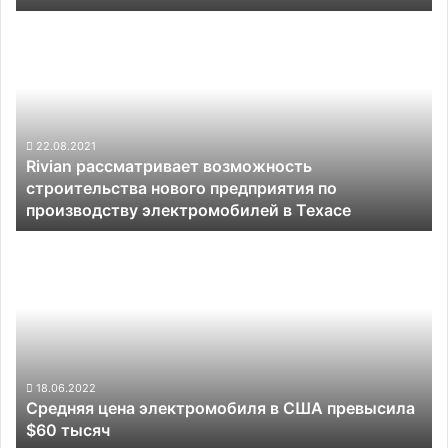
более
Rivian
чем
рассматривает
за
возможность
$250
строительства
000
нового
предприятия
по
22.08.2021
Rivian рассматривает возможность
производству
строительства нового предприятия по
электромобилей
производству электромобилей в Техасе
в
Техасе
Средняя
цена
электромобиля
в
США
превысила
$60
тысяч
18.06.2022
Средняя цена электромобиля в США превысила
$60 тысяч