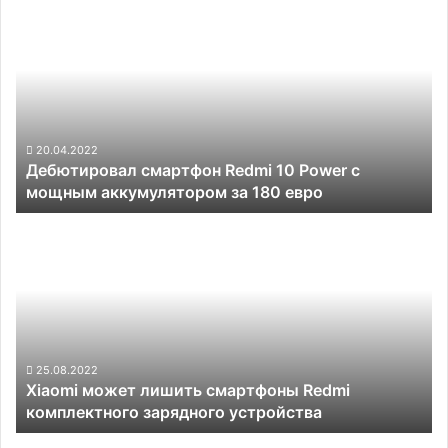
Дебютировал
смартфон
Redmi
10
Power
с
мощным
аккумулятором
20.04.2022
Дебютировал смартфон Redmi 10 Power с
за
мощным аккумулятором за 180 евро
180
евро
Xiaomi
может
лишить
смартфоны
Redmi
комплектного
зарядного
устройства
25.08.2022
Xiaomi может лишить смартфоны Redmi
комплектного зарядного устройства
Представлен