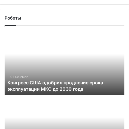
Роботы
Конгресс
США
одобрил
продление
срока
эксплуатации
МКС
до
02.08.2022
Конгресс США одобрил продление срока
2030
эксплуатации МКС до 2030 года
года
Китайская
EHang
представила
беспилотное
аэротакси
для