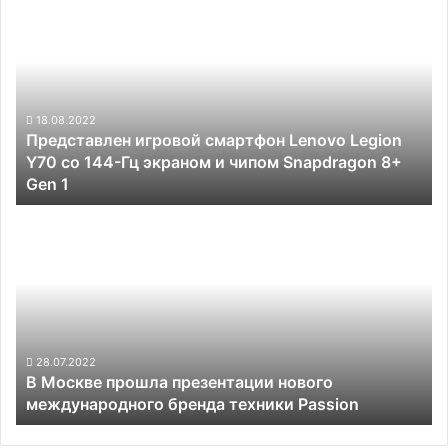
игровой
смартфон
Lenovo
Legion
Y70
со
18.08.2022
Представлен игровой смартфон Lenovo Legion
144-
Y70 со 144-Гц экраном и чипом Snapdragon 8+
Гц
Gen 1
экраном
и
В
чипом
Москве
Snapdragon
прошла
8+
презентации
Gen
нового
1
международного
бренда
техники
28.07.2022
В Москве прошла презентации нового
Passion
международного бренда техники Passion